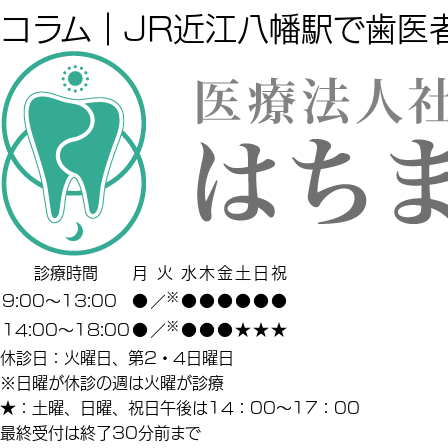
コラム｜JR近江八幡駅で歯医
診療時間
月
火
水
木
金
土
日
祝
※
9:00～13:00
●
●
●
●
●
●
●
／
※
14:00～18:00
●
●
●
●
★
★
★
／
休診日：火曜日、第2・4日曜日
※日曜が休診の週は火曜が診療
★：土曜、日曜、祝日午後は14：00～17：00
最終受付は終了30分前まで