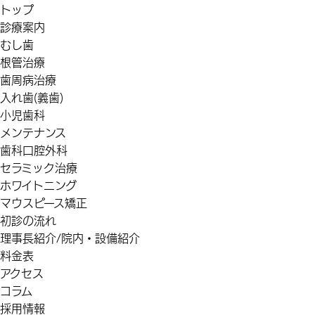
トップ
診療案内
むし歯
根管治療
歯周病治療
入れ歯(義歯)
小児歯科
メンテナンス
歯科口腔外科
セラミック治療
ホワイトニング
マウスピース矯正
初診の流れ
理事長紹介/院内・設備紹介
料金表
アクセス
コラム
採用情報