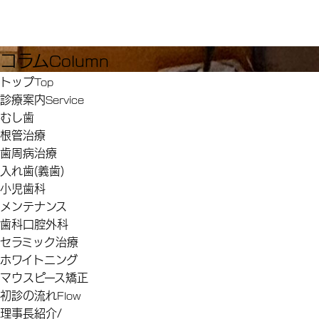
コラム
Column
トップ
Top
診療案内
Service
むし歯
根管治療
歯周病治療
入れ歯(義歯)
小児歯科
メンテナンス
歯科口腔外科
セラミック治療
ホワイトニング
マウスピース矯正
初診の流れ
Flow
理事長紹介/