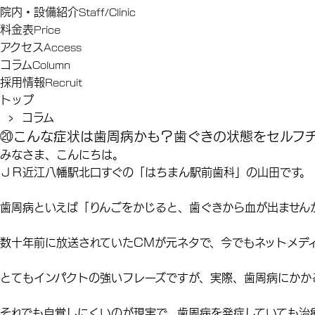
院内・設備紹介
Staff/Clinic
料金表
Price
アクセス
Access
コラム
Column
採用情報
Recruit
トップ
› コラム
⑳こんな症状は歯周病かも？歯ぐきの状態をセルフ
みなさま、こんにちは。
ＪＲ近江八幡駅北口すぐの「はちまん駅前歯科」の山田です。
歯周病といえば「
りんごをかじると、歯ぐきから血が出ません
数十年前に放送されていたCMが元ネタで、今でもネットメデ
とてもインパクトの強いフレーズですが、実際、
歯周病にかか
それでも自覚しにくいのが現実で、歯周病を発症していても治