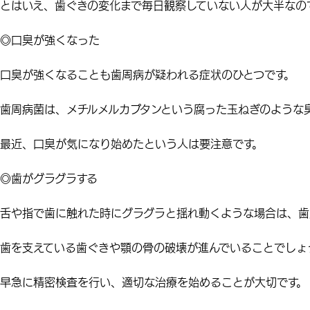
とはいえ、歯ぐきの変化まで毎日観察していない人が大半なの
◎口臭が強くなった
口臭が強くなる
ことも歯周病が疑われる症状のひとつです。
歯周病菌は、メチルメルカプタンという
腐った玉ねぎのような
最近、口臭が気になり始めたという人は要注意です。
◎歯がグラグラする
舌や指で
歯に触れた時にグラグラと揺れ動く
ような場合は、歯
歯を支えている
歯ぐきや顎の骨の破壊が進んでいる
ことでしょ
早急に精密検査を行い、適切な治療を始めることが大切です。