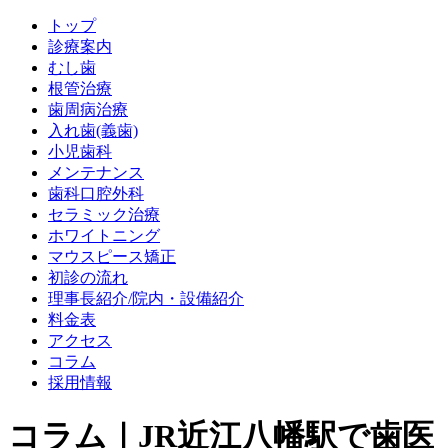
トップ
診療案内
むし歯
根管治療
歯周病治療
入れ歯(義歯)
小児歯科
メンテナンス
歯科口腔外科
セラミック治療
ホワイトニング
マウスピース矯正
初診の流れ
理事長紹介/院内・設備紹介
料金表
アクセス
コラム
採用情報
コラム｜JR近江八幡駅で歯医