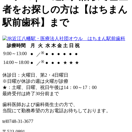
者をお探しの方は【はちまん
駅前歯科】まで
診療時間
月
火
水
木
金
土
日
祝
※
9:00～13:00
●
●
●
●
●
●
●
／
※
14:00～18:00
●
●
●
●
★
★
★
／
休診日：火曜日、第2・4日曜日
※日曜が休診の週は火曜が診療
★：土曜、日曜、祝日午後は14：00～17：00
最終受付は終了30分前まで
歯科医師および歯科衛生士の方で、
当院にて勤務希望の方お電話お待ちしております。
tel
0748-31-3677
〒523-0891