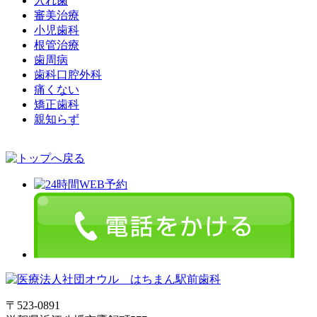
入れ歯
審美治療
小児歯科
根管治療
歯周病
歯科口腔外科
痛くない
矯正歯科
親知らず
〒523-0891