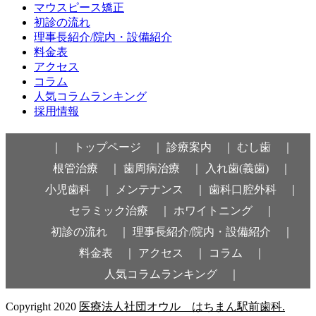
マウスピース矯正
初診の流れ
理事長紹介/院内・設備紹介
料金表
アクセス
コラム
人気コラムランキング
採用情報
｜ トップページ ｜
診療案内 ｜
むし歯 ｜
根管治療 ｜
歯周病治療 ｜
入れ歯(義歯) ｜
小児歯科 ｜
メンテナンス ｜
歯科口腔外科 ｜
セラミック治療 ｜
ホワイトニング ｜
初診の流れ ｜
理事長紹介/院内・設備紹介 ｜
料金表 ｜
アクセス ｜
コラム ｜
人気コラムランキング ｜
Copyright 2020
医療法人社団オウル はちまん駅前歯科.