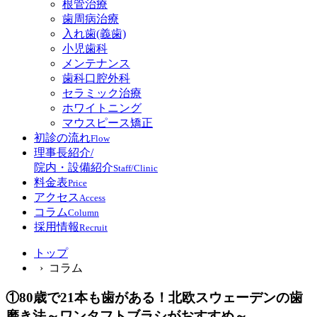
根管治療
歯周病治療
入れ歯(義歯)
小児歯科
メンテナンス
歯科口腔外科
セラミック治療
ホワイトニング
マウスピース矯正
初診の流れ
Flow
理事長紹介/
院内・設備紹介
Staff/Clinic
料金表
Price
アクセス
Access
コラム
Column
採用情報
Recruit
トップ
› コラム
①80歳で21本も歯がある！北欧スウェーデンの歯
磨き法～ワンタフトブラシがおすすめ～