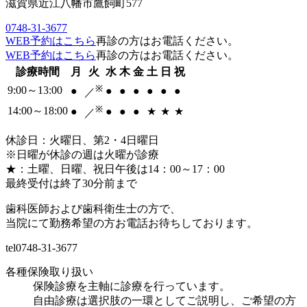
滋賀県近江八幡市鷹飼町577
0748-31-3677
WEB予約はこちら
再診の方はお電話ください。
WEB予約はこちら
再診の方はお電話ください。
診療時間
月
火
水
木
金
土
日
祝
※
9:00～13:00
●
●
●
●
●
●
●
／
※
14:00～18:00
●
●
●
●
★
★
★
／
休診日：火曜日、第2・4日曜日
※日曜が休診の週は火曜が診療
★：土曜、日曜、祝日午後は14：00～17：00
最終受付は終了30分前まで
歯科医師および歯科衛生士の方で、
当院にて勤務希望の方お電話お待ちしております。
tel
0748-31-3677
各種保険取り扱い
保険診療を主軸に診療を行っています。
自由診療は選択肢の一環としてご説明し、ご希望の方