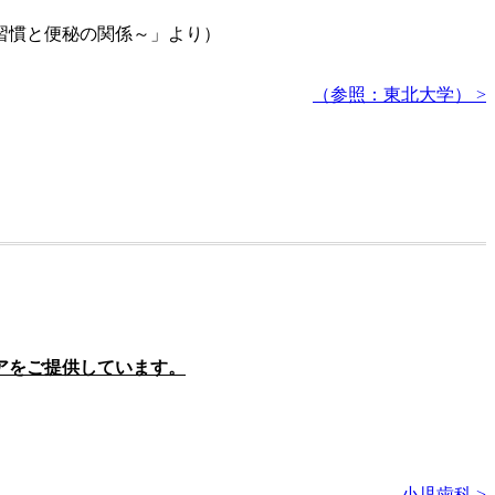
習慣と便秘の関係～」より）
（参照：東北大学） >
アをご提供しています。
小児歯科 >