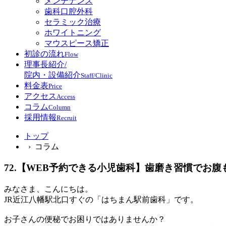
メンテナンス
歯科口腔外科
セラミック治療
ホワイトニング
マウスピース矯正
初診の流れ
Flow
理事長紹介/
院内・設備紹介
Staff/Clinic
料金表
Price
アクセス
Access
コラム
Column
採用情報
Recruit
トップ
› コラム
72.【WEB予約できる小児歯科】歯磨き習慣でお
みなさま、こんにちは。
JR近江八幡駅北口すぐの「はちまん駅前歯科」です。
お子さんの便秘でお困りではありませんか？