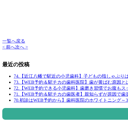
一覧へ戻る
< 前へ
次へ >
最近の投稿
74.【近江八幡で駅近の小児歯科】子どもの指しゃぶり
73.【WEB予約＆駅チカの歯科医院】歯が黄ばむ原因
72.【WEB予約できる小児歯科】歯磨き習慣でお腹も
71.【WEB予約＆駅チカの歯医者】親知らずが原因で
70.初診はWEB予約から】歯科医院のホワイトニング～