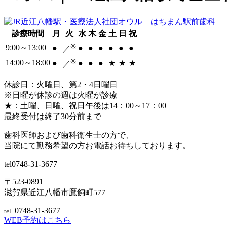
診療時間
月
火
水
木
金
土
日
祝
※
9:00～13:00
●
●
●
●
●
●
●
／
※
14:00～18:00
●
●
●
●
★
★
★
／
休診日：火曜日、第2・4日曜日
※日曜が休診の週は火曜が診療
★：土曜、日曜、祝日午後は14：00～17：00
最終受付は終了30分前まで
歯科医師および歯科衛生士の方で、
当院にて勤務希望の方お電話お待ちしております。
tel
0748-31-3677
〒523-0891
滋賀県近江八幡市鷹飼町577
0748-31-3677
tel.
WEB予約はこちら