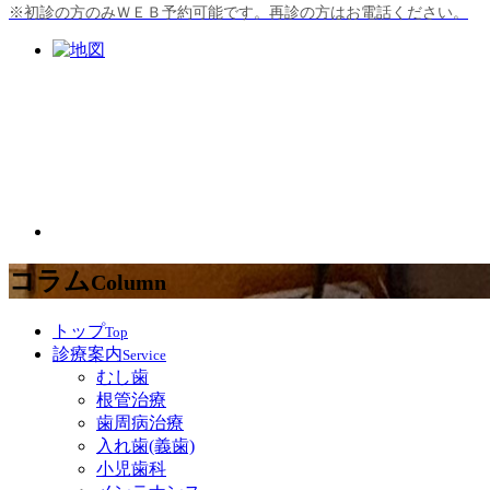
※
初診の方のみＷＥＢ予約可能です。再診の方はお電話ください。
コラム
Column
トップ
Top
診療案内
Service
むし歯
根管治療
歯周病治療
入れ歯(義歯)
小児歯科