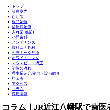
トップ
診療案内
むし歯
根管治療
歯周病治療
入れ歯(義歯)
小児歯科
メンテナンス
歯科口腔外科
セラミック治療
ホワイトニング
マウスピース矯正
初診の流れ
理事長紹介/院内・設備紹介
料金表
アクセス
コラム
採用情報
コラム｜JR近江八幡駅で歯